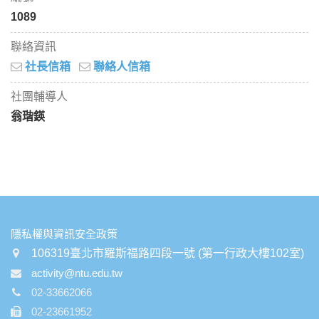
1089
聯絡資訊
社長信箱
聯絡人信箱
社團輔導人
翁瑎鍈
:::
隱私權與資訊安全政策
106319臺北市羅斯福路四段一號 (第一行政大樓102室)
activity@ntu.edu.tw
02-33662066
02-23661952